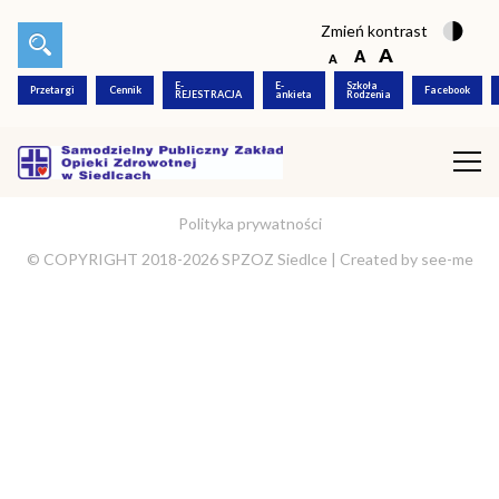
Zmień kontrast
E-
E-
Szkoła
Przetargi
Cennik
Facebook
REJESTRACJA
ankieta
Rodzenia
Polityka prywatności
© COPYRIGHT 2018-2026 SPZOZ Siedlce |
Created by
see-me