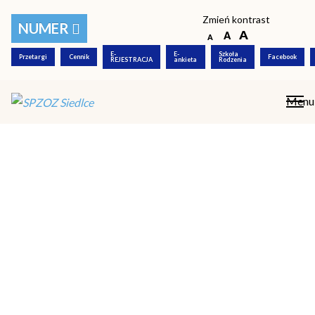
Polityka prywatności
Zmień kontrast
NUMER
© COPYRIGHT 2018-2026 SPZOZ Siedlce |
Created by
see-me
E-
E-
Szkoła
Przetargi
Cennik
Facebook
REJESTRACJA
ankieta
Rodzenia
Menu