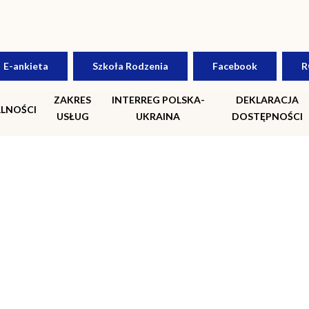
E-ankieta
Szkoła Rodzenia
Facebook
R
ZAKRES
INTERREG POLSKA-
DEKLARACJA
LNOŚCI
USŁUG
UKRAINA
DOSTĘPNOŚCI