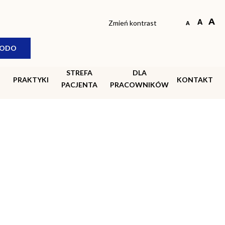
© COPYRIGHT 2018-2026 SPZOZ Siedlce |
Created by
see-me
Zmień kontrast
ODO
STREFA
DLA
PRAKTYKI
KONTAKT
PACJENTA
PRACOWNIKÓW