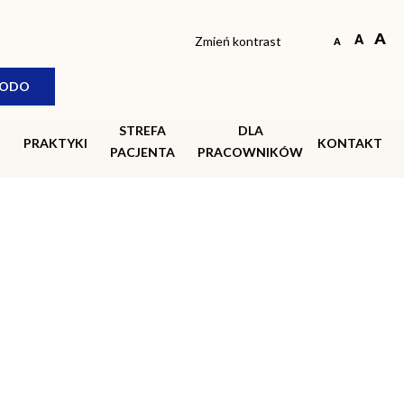
© COPYRIGHT 2018-2026 SPZOZ Siedlce |
Created by
see-me
Zmień kontrast
ODO
STREFA
DLA
PRAKTYKI
KONTAKT
PACJENTA
PRACOWNIKÓW