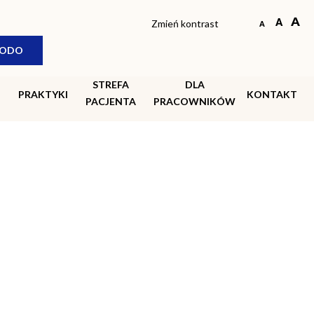
© COPYRIGHT 2018-2026 SPZOZ Siedlce |
Created by
see-me
Zmień kontrast
ODO
STREFA
DLA
PRAKTYKI
KONTAKT
PACJENTA
PRACOWNIKÓW