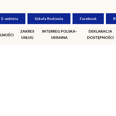
E-ankieta
Szkoła Rodzenia
Facebook
R
ZAKRES
INTERREG POLSKA-
DEKLARACJA
LNOŚCI
USŁUG
UKRAINA
DOSTĘPNOŚCI