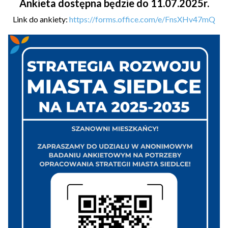
Ankieta dostępna będzie do 11.07.2025r.
Link do ankiety:
https://forms.office.com/e/FnsXHv47mQ