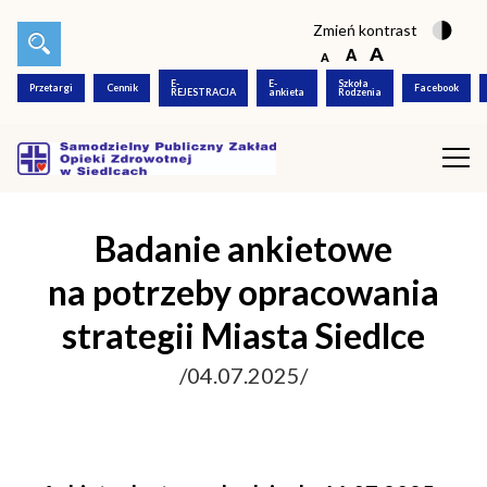
Zmień kontrast
E-
E-
Szkoła
Przetargi
Cennik
Facebook
REJESTRACJA
ankieta
Rodzenia
Badanie ankietowe
na potrzeby opracowania
strategii Miasta Siedlce
/04.07.2025/