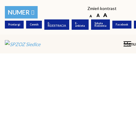
Polityka prywatności
Zmień kontrast
NUMER
© COPYRIGHT 2018-2026 SPZOZ Siedlce |
Created by
see-me
E-
E-
Szkoła
Przetargi
Cennik
Facebook
REJESTRACJA
ankieta
Rodzenia
Menu