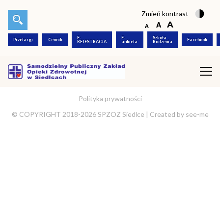
Zmień kontrast
E-
E-
Szkoła
Przetargi
Cennik
Facebook
REJESTRACJA
ankieta
Rodzenia
Polityka prywatności
© COPYRIGHT 2018-2026 SPZOZ Siedlce |
Created by
see-me