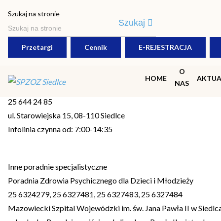
Szukaj na stronie
Szukaj
Poradnie specjalistyczne
Poradnia Ginekologiczno – Po
Przetargi
Cennik
E-REJESTRACJA
O
Poradnia Ginekologiczno – Położnicza
HOME
AKTUA
NAS
Telefony:
25 644 24 85
ul. Starowiejska 15, 08-110 Siedlce
Infolinia czynna od: 7:00-14:35
Inne poradnie specjalistyczne
Poradnia Zdrowia Psychicznego dla Dzieci i Młodzieży
25 6324279, 25 6327481, 25 6327483, 25 6327484
Mazowiecki Szpital Wojewódzki im. św. Jana Pawła II w Siedlcac