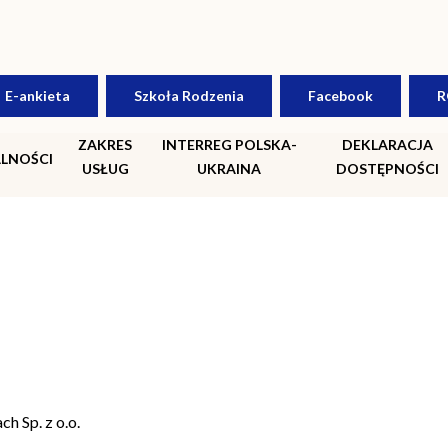
łożnicza
E-ankieta
Szkoła Rodzenia
Facebook
R
ZAKRES
INTERREG POLSKA-
DEKLARACJA
LNOŚCI
USŁUG
UKRAINA
DOSTĘPNOŚCI
h Sp. z o.o.