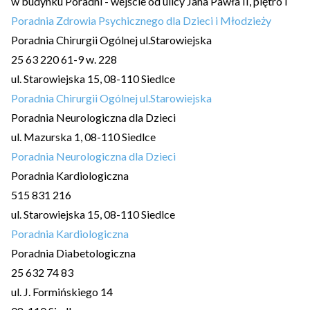
w budynku Poradni - wejście od ulicy Jana Pawła II, piętro I
Poradnia Zdrowia Psychicznego dla Dzieci i Młodzieży
Poradnia Chirurgii Ogólnej ul.Starowiejska
25 63 220 61-9 w. 228
ul. Starowiejska 15, 08-110 Siedlce
Poradnia Chirurgii Ogólnej ul.Starowiejska
Poradnia Neurologiczna dla Dzieci
ul. Mazurska 1, 08-110 Siedlce
Poradnia Neurologiczna dla Dzieci
Poradnia Kardiologiczna
515 831 216
ul. Starowiejska 15, 08-110 Siedlce
Poradnia Kardiologiczna
Poradnia Diabetologiczna
25 632 74 83
ul. J. Formińskiego 14