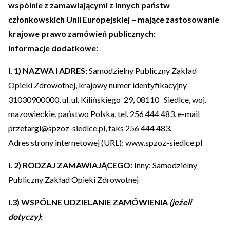
wspólnie z zamawiającymi z innych państw
członkowskich Unii Europejskiej – mające zastosowanie
krajowe prawo zamówień publicznych:
Informacje dodatkowe:
I. 1) NAZWA I ADRES:
Samodzielny Publiczny Zakład
Opieki Zdrowotnej, krajowy numer identyfikacyjny
31030900000, ul. ul. Kilińskiego 29, 08110 Siedlce, woj.
mazowieckie, państwo Polska, tel. 256 444 483, e-mail
przetargi@spzoz-siedlce.pl, faks 256 444 483.
Adres strony internetowej (URL): www.spzoz-siedlce.pl
I. 2) RODZAJ ZAMAWIAJĄCEGO:
Inny: Samodzielny
Publiczny Zakład Opieki Zdrowotnej
I.3) WSPÓLNE UDZIELANIE ZAMÓWIENIA
(jeżeli
dotyczy)
: