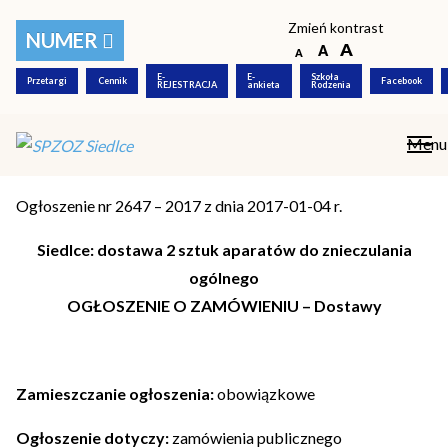
Zmień kontrast
NUMER
Dostawa 2 sztuk aparatów
E-
E-
Szkoła
do znieczulania ogólnego
Przetargi
Cennik
Facebook
REJESTRACJA
ankieta
Rodzenia
/04.01.2017/
Menu
Ogłoszenie nr 2647 – 2017 z dnia 2017-01-04 r.
Siedlce: dostawa 2 sztuk aparatów do znieczulania
ogólnego
OGŁOSZENIE O ZAMÓWIENIU – Dostawy
Zamieszczanie ogłoszenia:
obowiązkowe
Ogłoszenie dotyczy:
zamówienia publicznego