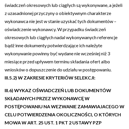
świadczeń okresowych lub ciągłych są wykonywane, a jeżeli
z uzasadnionej przyczyny o obiektywnym charakterze
wykonawca nie jest w stanie uzyskać tych dokumentów –
oświadczenie wykonawcy. W przypadku świadczeń
okresowych lub ciągłych nadal wykonywanych referencje
bądź inne dokumenty potwierdzające ich należyte
wykonywanie powinny być wydane nie wcześniej niż 3
miesiące przed upływem terminu składania ofert albo
wniosków o dopuszczenie do udziału w postępowaniu.
III.5.2) W ZAKRESIE KRYTERIÓW SELEKCJI:
III.6) WYKAZ OŚWIADCZEŃ LUB DOKUMENTÓW
SKŁADANYCH PRZEZ WYKONAWCĘ W
POSTĘPOWANIU NA WEZWANIE ZAMAWIAJACEGO W
CELU POTWIERDZENIA OKOLICZNOŚCI, O KTÓRYCH
MOWA W ART. 25 UST. 1 PKT 2 USTAWY PZP