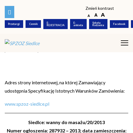
Zmień kontrast
Dostawa i montaż wanny do
E-
E-
Szkoła
masażu kończyn dolnych
Przetargi
Cennik
Facebook
REJESTRACJA
ankieta
Rodzenia
oraz kończyn górnych
/22.07.2013/
Adres strony internetowej, na której Zamawiający
udostępnia Specyfikację Istotnych Warunków Zamówienia:
www.spzoz-siedlce.pl
Siedlce: wanny do masażu/20/2013
Numer ogłoszenia: 287932 – 2013; data zamieszczenia: