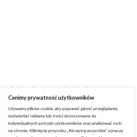
Projekt współfinansowany przez Projekt współfinansowany przez Unię
Europejską ze środków Europejskiego Funduszu Rozwoju Regionalnego
Cenimy prywatność użytkowników
w ramach Regionalnego Programu Operacyjnego Województwa
Mazowieckiego 2014-2020 oraz ze środków budżetu województwa
mazowieckiego. Unię Europejską ze środków Europejskiego Funduszu
Używamy plików cookie, aby poprawić jakość przeglądania,
Rozwoju Regionalnego w ramach Regionalnego Programu Operacyjnego
wyświetlać reklamy lub treści dostosowane do
Województwa Mazowieckiego 2014-2020 oraz ze środków budżetu
województwa mazowieckiego.
indywidualnych potrzeb użytkowników oraz analizować ruch
na stronie. Kliknięcie przycisku „Akceptuj wszystkie” oznacza