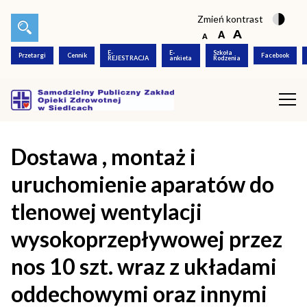
Zmień kontrast
E-
E-
Szkoła
Przetargi
Cennik
Facebook
REJESTRACJA
ankieta
Rodzenia
Dostawa , montaż i
uruchomienie aparatów do
tlenowej wentylacji
wysokoprzepływowej przez
nos 10 szt. wraz z układami
oddechowymi oraz innymi