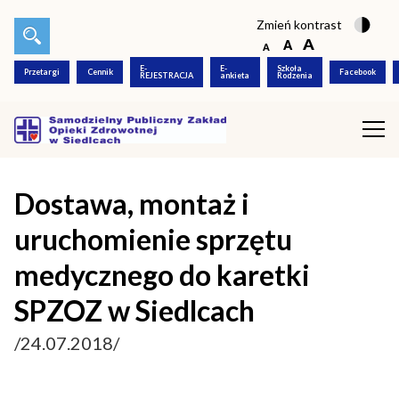
Zmień kontrast
E-
E-
Szkoła
Przetargi
Cennik
Facebook
REJESTRACJA
ankieta
Rodzenia
Dostawa, montaż i
uruchomienie sprzętu
medycznego do karetki
SPZOZ w Siedlcach
/24.07.2018/