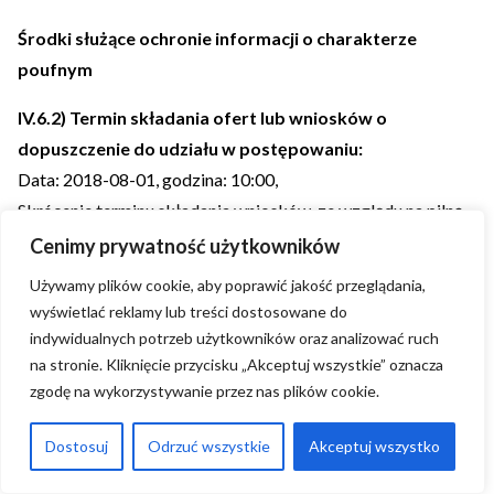
Środki służące ochronie informacji o charakterze
poufnym
IV.6.2) Termin składania ofert lub wniosków o
dopuszczenie do udziału w postępowaniu:
Data:
2018-08-01
, godzina:
10:00
,
Skrócenie terminu składania wniosków, ze względu na pilną
potrzebę udzielenia zamówienia (przetarg nieograniczony,
Cenimy prywatność użytkowników
przetarg ograniczony, negocjacje z ogłoszeniem):
Używamy plików cookie, aby poprawić jakość przeglądania,
Nie
wyświetlać reklamy lub treści dostosowane do
Wskazać powody:
indywidualnych potrzeb użytkowników oraz analizować ruch
na stronie. Kliknięcie przycisku „Akceptuj wszystkie” oznacza
Język lub języki, w jakich mogą być sporządzane oferty lub
zgodę na wykorzystywanie przez nas plików cookie.
wnioski o dopuszczenie do udziału w postępowaniu
>
Dostosuj
Odrzuć wszystkie
Akceptuj wszystko
IV.6.3) Termin związania ofertą:
do:
2018-08-30
okres w