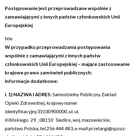
Postępowanie jest przeprowadzane wspólnie z
zamawiającymi z innych państw członkowskich Unii
Europejskiej
Nie
W przypadku przeprowadzania postępowania
wspólnie z zamawiającymi z innych państw
członkowskich Unii Europejskiej – mające zastosowanie
krajowe prawo zamówień publicznych:
Informacje dodatkowe:
I. 1) NAZWA I ADRES:
Samodzielny Publiczny Zakład
Opieki Zdrowotnej
, krajowy numer
identyfikacyjny
31030900000
, ul.
ul.
Kilińskiego
29
,
08110
Siedlce
, woj.
mazowieckie
,
państwo
Polska
, tel.
256 444 483
, e-mail
przetargi@spzoz-