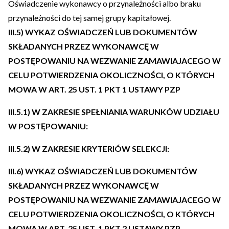
Oświadczenie wykonawcy o przynależności albo braku
przynależności do tej samej grupy kapitałowej.
III.5) WYKAZ OŚWIADCZEŃ LUB DOKUMENTÓW
SKŁADANYCH PRZEZ WYKONAWCĘ W
POSTĘPOWANIU NA WEZWANIE ZAMAWIAJACEGO W
CELU POTWIERDZENIA OKOLICZNOŚCI, O KTÓRYCH
MOWA W ART. 25 UST. 1 PKT 1 USTAWY PZP
III.5.1) W ZAKRESIE SPEŁNIANIA WARUNKÓW UDZIAŁU
W POSTĘPOWANIU:
III.5.2) W ZAKRESIE KRYTERIÓW SELEKCJI:
III.6) WYKAZ OŚWIADCZEŃ LUB DOKUMENTÓW
SKŁADANYCH PRZEZ WYKONAWCĘ W
POSTĘPOWANIU NA WEZWANIE ZAMAWIAJACEGO W
CELU POTWIERDZENIA OKOLICZNOŚCI, O KTÓRYCH
MOWA W ART. 25 UST. 1 PKT 2 USTAWY PZP