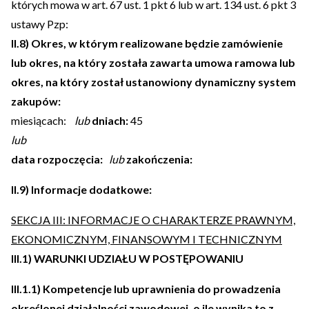
których mowa w art. 67 ust. 1 pkt 6 lub w art. 134 ust. 6 pkt 3
ustawy Pzp:
II.8) Okres, w którym realizowane będzie zamówienie
lub okres, na który została zawarta umowa ramowa lub
okres, na który został ustanowiony dynamiczny system
zakupów:
miesiącach:
lub
dniach:
45
lub
data rozpoczęcia:
lub
zakończenia:
II.9) Informacje dodatkowe:
SEKCJA III: INFORMACJE O CHARAKTERZE PRAWNYM,
EKONOMICZNYM, FINANSOWYM I TECHNICZNYM
III.1) WARUNKI UDZIAŁU W POSTĘPOWANIU
III.1.1) Kompetencje lub uprawnienia do prowadzenia
określonej działalności zawodowej, o ile wynika to z