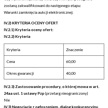
zostaną zakwalifikowani do następnego etapu:
Warunki zamknięcia aukcji elektronicznej:
IV.2) KRYTERIA OCENY OFERT
IV.2.1) Kryteria oceny ofert:
IV.2.2) Kryteria
Kryteria
Znaczenie
Cena
60,00
Okres gwarancji
40,00
IV.2.3) Zastosowanie procedury, o której mowa w art.
24aa ust. 1 ustawy Pzp
(przetarg nieograniczony)
Nie
IV.3) Negocjacje z ogłoszeniem, dialog konkurencyjny,