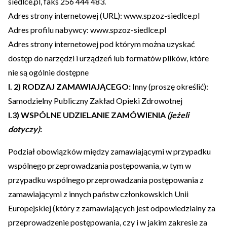
siedlce.pl
, faks
256 444 483
.
Adres strony internetowej (URL):
www.spzoz-siedlce.pl
Adres profilu nabywcy:
www.spzoz-siedlce.pl
Adres strony internetowej pod którym można uzyskać
dostęp do narzędzi i urządzeń lub formatów plików, które
nie są ogólnie dostępne
I. 2) RODZAJ ZAMAWIAJĄCEGO:
Inny (proszę określić):
Samodzielny Publiczny Zakład Opieki Zdrowotnej
I.3) WSPÓLNE UDZIELANIE ZAMÓWIENIA
(jeżeli
dotyczy)
:
Podział obowiązków między zamawiającymi w przypadku
wspólnego przeprowadzania postępowania, w tym w
przypadku wspólnego przeprowadzania postępowania z
zamawiającymi z innych państw członkowskich Unii
Europejskiej (który z zamawiających jest odpowiedzialny za
przeprowadzenie postępowania, czy i w jakim zakresie za