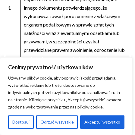
1
innego dokumentu potwierdzającego, że
wykonawca zawarł porozumienie z właściwym
organem podatkowym w sprawie spłat tych
należności wraz z ewentualnymi odsetkami lub
grzywnami, w szczególności uzyskał
przewidziane prawem zwolnienie, odroczenie lub
rozłożenie na raty zaległych płatności lub
Cenimy prywatność użytkowników
wstrzymanie w całości wykonania decyzji
właściwego organu.
Używamy plików cookie, aby poprawić jakość przeglądania,
wyświetlać reklamy lub treści dostosowane do
indywidualnych potrzeb użytkowników oraz analizować ruch
Zaświadczenie właściwej terenowej jednostki
na stronie. Kliknięcie przycisku „Akceptuj wszystkie” oznacza
organizacyjnej ZUS lub KRUS
zgodę na wykorzystywanie przez nas plików cookie.
Zaświadczenie właściwej terenowej jednostki
Dostosuj
Odrzuć wszystkie
Akceptuj wszystko
organizacyjnej Zakładu Ubezpieczeń
Społecznych lub Kasy Rolniczego Ubezpieczenia