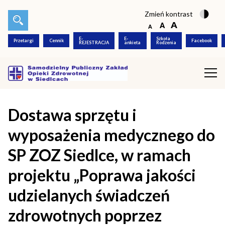
Zmień kontrast
E-
E-
Szkoła
Przetargi
Cennik
Facebook
REJESTRACJA
ankieta
Rodzenia
Dostawa sprzętu i
wyposażenia medycznego do
SP ZOZ Siedlce, w ramach
projektu „Poprawa jakości
udzielanych świadczeń
zdrowotnych poprzez