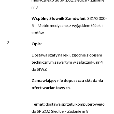
nr 7
Wspólny Słownik Zamówień
: 33192300-
5 – Meble medyczne, z wyjątkiem łóżek i
stołów
7
Opis
:
Dostawa szafy na leki , zgodnie z opisem
technicznym zawartym w załączniku nr 4
do SIWZ
Zamawiający nie dopuszcza składania
ofert wariantowych
.
Temat
: dostawa sprzętu komputerowego
do SP ZOZ Siedlce – Zadanie nr 8