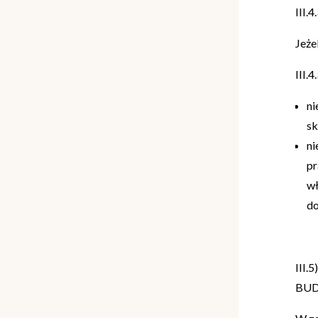
III.
Jeże
III.
ni
sk
ni
pr
wł
do
III
BU