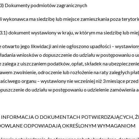
4.3) Dokumenty podmiotów zagranicznych
li wykonawca ma siedzibę lub miejsce zamieszkania poza terytori
4.3.1) dokument wystawiony w kraju, w którym ma siedzibę lub mie
e otwarto jego likwidacji ani nie ogłoszono upadłości – wystawion
ładania wniosków o dopuszczenie do udziału w postępowaniu o ud
e zalega z uiszczaniem podatków, opłat, składek na ubezpieczeni
awem zwolnienie, odroczenie lub rozłożenie na raty zaległych pła
aściwego organu – wystawiony nie wcześniej niż 3 miesiące prze
puszczenie do udziału w postępowaniu o udzielenie zamówienia al
.5) INFORMACJA O DOKUMENTACH POTWIERDZAJĄCYCH, 
DOWLANE ODPOWIADAJĄ OKREŚLONYM WYMAGANIOM