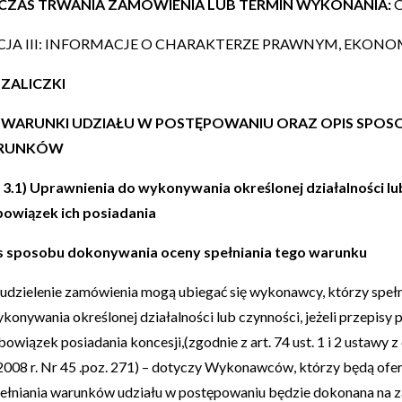
2) CZAS TRWANIA ZAMÓWIENIA LUB TERMIN WYKONANIA:
O
CJA III: INFORMACJE O CHARAKTERZE PRAWNYM, EKO
2) ZALICZKI
.3) WARUNKI UDZIAŁU W POSTĘPOWANIU ORAZ OPIS SPO
RUNKÓW
I. 3.1) Uprawnienia do wykonywania określonej działalności lu
owiązek ich posiadania
s sposobu dokonywania oceny spełniania tego warunku
udzielenie zamówienia mogą ubiegać się wykonawcy, którzy spełn
konywania określonej działalności lub czynności, jeżeli przepisy
owiązek posiadania koncesji,(zgodnie z art. 74 ust. 1 i 2 ustawy
2008 r. Nr 45 .poz. 271) – dotyczy Wykonawców, którzy będą of
ełniania warunków udziału w postępowaniu będzie dokonana na za