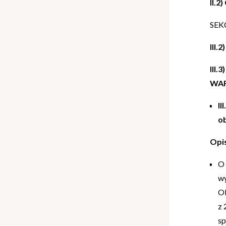
II.
SEK
III.
III
WA
II
ob
Opi
O 
wy
Ob
z 
sp