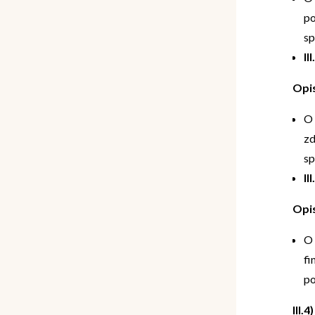
po
sp
II
Opi
O 
zd
sp
II
Opi
O 
fi
po
III