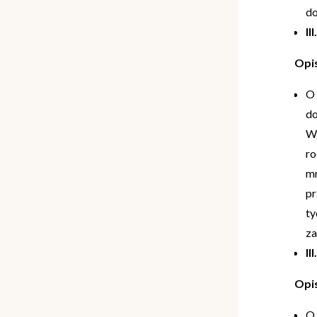
d
II
Opi
O 
do
Wy
ro
mn
pr
ty
za
II
Opi
O 