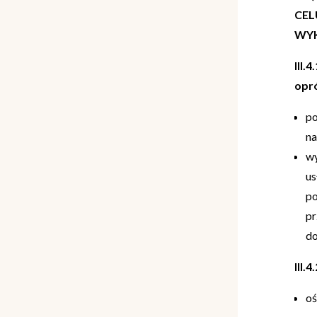
CEL
WYK
III.
opró
po
na
wy
us
po
pr
do
III.
oś