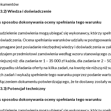
okumentów
I.3.2) Wiedza i doświadczenie
s sposobu dokonywania oceny spełniania tego warunku
udzielenie zamówienia mogą ubiegać się wykonawcy, którzy spełni
świadczenia. Ocena spełniania warunków udziału w postępowaniu 
magane jest posiadanie niezbędnej wiedzy i doświadczenia w zak
dzajem przedmiotowi zamówienia według wzoru stanowiącego załąc
iejszej niż: dla zadania nr 1 – 35 000 zł każda, dla zadania nr 2 – 5
zypadku składania oferty na kilka zadań, na kwotę nie niższą ni
ch zadań i wykażą spełnienie tego warunku poprzez podanie warto
łączeniem dokumentu potwierdzającego, że te dostawy zostały w
I.3.3) Potencjał techniczny
s sposobu dokonywania oceny spełniania tego warunku
udzielenie zamówienia mogą ubiegać się wykonawcy, którzy spe