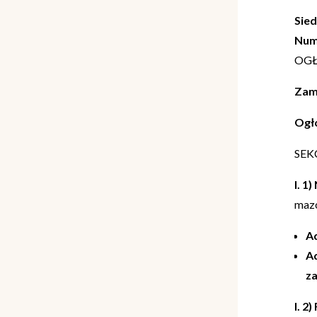
Sied
Nume
OGŁ
Zami
Ogł
SEK
I. 1
mazo
Ad
A
z
I. 