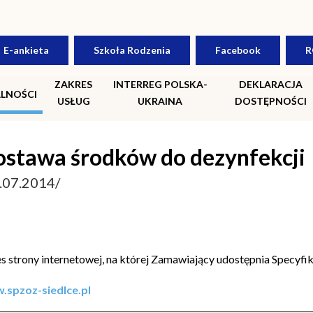
E-ankieta
Szkoła Rodzenia
Facebook
R
ZAKRES
INTERREG POLSKA-
DEKLARACJA
LNOŚCI
USŁUG
UKRAINA
DOSTĘPNOŚCI
stawa środków do dezynfekcji
.07.2014/
s strony internetowej, na której Zamawiający udostępnia Specyf
.spzoz-siedlce.pl