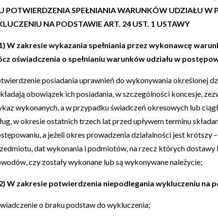
U POTWIERDZENIA SPEŁNIANIA WARUNKÓW UDZIAŁU W
LUCZENIU NA PODSTAWIE ART. 24 UST. 1 USTAWY
4.1) W zakresie wykazania spełniania przez wykonawcę warunk
cz oświadczenia o spełnianiu warunków udziału w postępow
twierdzenie posiadania uprawnień do wykonywania określonej dzia
kładają obowiązek ich posiadania, w szczególności koncesje, zezw
kaz wykonanych, a w przypadku świadczeń okresowych lub ciąg
ług, w okresie ostatnich trzech lat przed upływem terminu składa
stępowaniu, a jeżeli okres prowadzenia działalności jest krótszy 
zedmiotu, dat wykonania i podmiotów, na rzecz których dostawy 
wodów, czy zostały wykonane lub są wykonywane należycie;
4.2) W zakresie potwierdzenia niepodlegania wykluczeniu na p
wiadczenie o braku podstaw do wykluczenia;