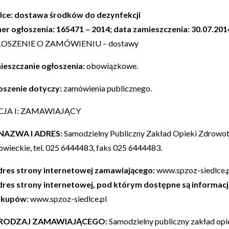
lce: dostawa środków do dezynfekcji
r ogłoszenia: 165471 – 2014; data zamieszczenia: 30.07.201
OSZENIE O ZAMÓWIENIU – dostawy
eszczanie ogłoszenia:
obowiązkowe.
oszenie dotyczy:
zamówienia publicznego.
CJA I: ZAMAWIAJĄCY
) NAZWA I ADRES:
Samodzielny Publiczny Zakład Opieki Zdrowotnej 
wieckie, tel. 025 6444483, faks 025 6444483.
res strony internetowej zamawiającego:
www.spzoz-siedlce.
dres strony internetowej, pod którym dostępne są informa
akupów:
www.spzoz-siedlce.pl
2) RODZAJ ZAMAWIAJĄCEGO:
Samodzielny publiczny zakład opi