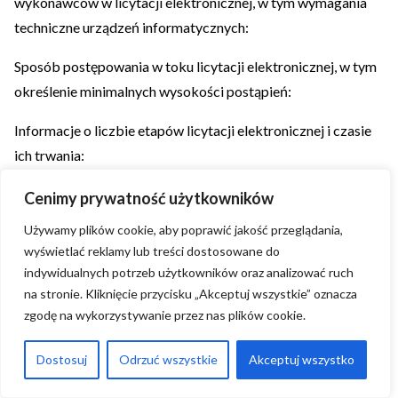
wykonawców w licytacji elektronicznej, w tym wymagania
techniczne urządzeń informatycznych:
Sposób postępowania w toku licytacji elektronicznej, w tym
określenie minimalnych wysokości postąpień:
Informacje o liczbie etapów licytacji elektronicznej i czasie
ich trwania:
Czas trwania:
Cenimy prywatność użytkowników
Używamy plików cookie, aby poprawić jakość przeglądania,
Wykonawcy, którzy nie złożyli nowych postąpień, zostaną
wyświetlać reklamy lub treści dostosowane do
zakwalifikowani do następnego etapu:
indywidualnych potrzeb użytkowników oraz analizować ruch
na stronie. Kliknięcie przycisku „Akceptuj wszystkie” oznacza
Termin składania wniosków o dopuszczenie do udziału w
zgodę na wykorzystywanie przez nas plików cookie.
licytacji elektronicznej:
Data: godzina:
Dostosuj
Odrzuć wszystkie
Akceptuj wszystko
Termin otwarcia licytacji elektronicznej: