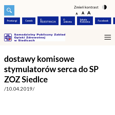
Zmień kontrast
E-
E-
Szkoła
Przetargi
Cennik
Facebook
REJESTRACJA
ankieta
Rodzenia
dostawy komisowe
stymulatorów serca do SP
ZOZ Siedlce
/10.04.2019/