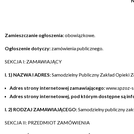
N
Zamieszczanie ogłoszenia:
obowiązkowe.
Ogłoszenie dotyczy:
zamówienia publicznego.
SEKCJA I: ZAMAWIAJĄCY
I. 1) NAZWA I ADRES:
Samodzielny Publiczny Zakład Opieki Zdr
Adres strony internetowej zamawiającego:
www.spzoz-si
Adres strony internetowej, pod którym dostępne są i
I. 2) RODZAJ ZAMAWIAJĄCEGO:
Samodzielny publiczny zakł
SEKCJA II: PRZEDMIOT ZAMÓWIENIA