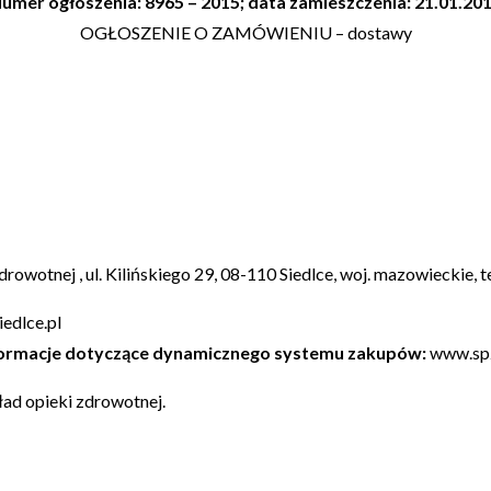
umer ogłoszenia: 8965 – 2015; data zamieszczenia: 21.01.20
OGŁOSZENIE O ZAMÓWIENIU – dostawy
owotnej , ul. Kilińskiego 29, 08-110 Siedlce, woj. mazowieckie, 
edlce.pl
nformacje dotyczące dynamicznego systemu zakupów:
www.spz
ad opieki zdrowotnej.