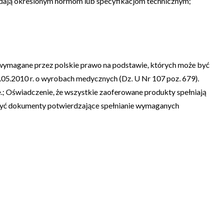
adają określonym normom lub specyfikacjom technicznym;
 wymagane przez polskie prawo na podstawie, których może być
.05.2010 r. o wyrobach medycznych (Dz. U Nr 107 poz. 679).
 Oświadczenie, że wszystkie zaoferowane produkty spełniają
zyć dokumenty potwierdzające spełnianie wymaganych