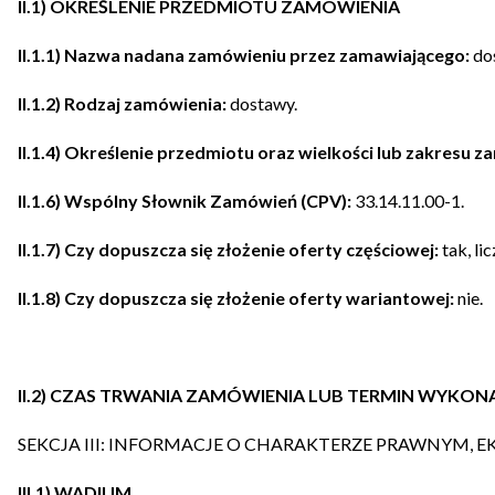
II.1) OKREŚLENIE PRZEDMIOTU ZAMÓWIENIA
II.1.1) Nazwa nadana zamówieniu przez zamawiającego:
dos
II.1.2) Rodzaj zamówienia:
dostawy.
II.1.4) Określenie przedmiotu oraz wielkości lub zakresu z
II.1.6) Wspólny Słownik Zamówień (CPV):
33.14.11.00-1.
II.1.7) Czy dopuszcza się złożenie oferty częściowej:
tak, lic
II.1.8) Czy dopuszcza się złożenie oferty wariantowej:
nie.
II.2) CZAS TRWANIA ZAMÓWIENIA LUB TERMIN WYKONA
SEKCJA III: INFORMACJE O CHARAKTERZE PRAWNYM
III.1) WADIUM