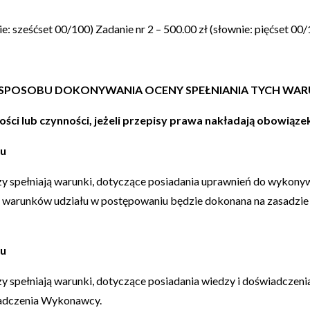
ie: sześćset 00/100) Zadanie nr 2 – 500.00 zł (słownie: pięćset 00
PIS SPOSOBU DOKONYWANIA OCENY SPEŁNIANIA TYCH W
ości lub czynności, jeżeli przepisy prawa nakładają obowiąze
ku
 spełniają warunki, dotyczące posiadania uprawnień do wykonywani
a warunków udziału w postępowaniu będzie dokonana na zasadzie 
ku
y spełniają warunki, dotyczące posiadania wiedzy i doświadczen
wiadczenia Wykonawcy.