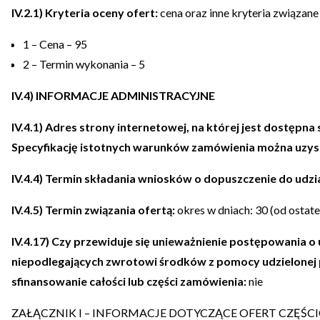
IV.2.1) Kryteria oceny ofert:
cena oraz inne kryteria związan
1 – Cena – 95
2 – Termin wykonania – 5
IV.4) INFORMACJE ADMINISTRACYJNE
IV.4.1)
Adres strony internetowej, na której jest dostępn
Specyfikację istotnych warunków zamówienia można uzy
IV.4.4) Termin składania wniosków o dopuszczenie do udzi
IV.4.5) Termin związania ofertą:
okres w dniach: 30 (od ostate
IV.4.17) Czy przewiduje się unieważnienie postępowania o
niepodlegających zwrotowi środków z pomocy udzielonej 
sfinansowanie całości lub części zamówienia:
nie
ZAŁĄCZNIK I – INFORMACJE DOTYCZĄCE OFERT CZĘŚ