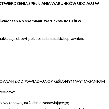
POTWIERDZENIA SPEŁNIANIA WARUNKÓW UDZIAŁU W
oświadczenia o spełnianiu warunków udziału w
nakładają obowiązek posiadania takich uprawnień;
 BUDOWLANE ODPOWIADAJĄ OKREŚLONYM WYMAGANIOM
zedłożyć:
rzez wykonawcę na żądanie zamawiającego;