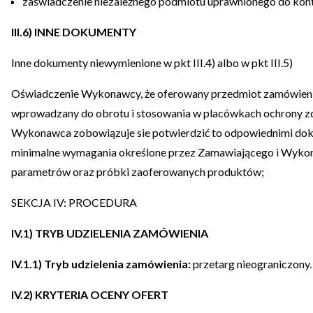
zaświadczenie niezależnego podmiotu uprawnionego do kont
III.6) INNE DOKUMENTY
Inne dokumenty niewymienione w pkt III.4) albo w pkt III.5)
Oświadczenie Wykonawcy, że oferowany przedmiot zamówienia p
wprowadzany do obrotu i stosowania w placówkach ochrony zdro
Wykonawca zobowiązuje sie potwierdzić to odpowiednimi dok
minimalne wymagania określone przez Zamawiającego i Wykon
parametrów oraz próbki zaoferowanych produktów;
SEKCJA IV: PROCEDURA
IV.1) TRYB UDZIELENIA ZAMÓWIENIA
IV.1.1) Tryb udzielenia zamówienia:
przetarg nieograniczony.
IV.2) KRYTERIA OCENY OFERT