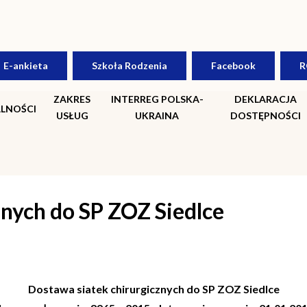
E-ankieta
Szkoła Rodzenia
Facebook
R
ZAKRES
INTERREG POLSKA-
DEKLARACJA
LNOŚCI
USŁUG
UKRAINA
DOSTĘPNOŚCI
znych do SP ZOZ Siedlce
Dostawa siatek chirurgicznych do SP ZOZ Siedlce