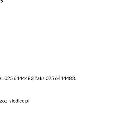
15
tel. 025 6444483, faks 025 6444483.
oz-siedlce.pl