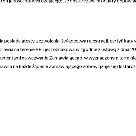
roli jakości potwierdzającego, że dostarczane produkty odpowi
osiada atesty, zezwolenia, świadectwa rejestracji, certyfikaty
wia na terenie RP i jest oznakowany zgodnie z ustawą z dnia 20
umentami na wezwanie Zamawiającego. w wyznaczonym terminie.;
awca na każde żądanie Zamawiającego zobowiązuje się dostarc