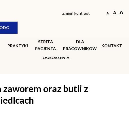
Zmień kontrast
AKTUALNOŚCI
ODO
AKTUALNE PRZETARGI
ARCHIWUM PRZETARGÓW
STREFA
DLA
PRAKTYKI
KONTAKT
AKTUALNOŚCI PRAWNE
PACJENTA
PRACOWNIKÓW
OGŁOSZENIA
 zaworem oraz butli z
Siedlcach