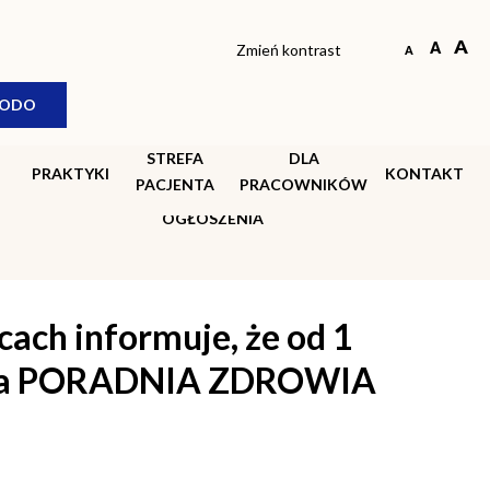
Zmień kontrast
AKTUALNOŚCI
ODO
AKTUALNE PRZETARGI
ARCHIWUM PRZETARGÓW
STREFA
DLA
PRAKTYKI
KONTAKT
AKTUALNOŚCI PRAWNE
PACJENTA
PRACOWNIKÓW
OGŁOSZENIA
ach informuje, że od 1
iona PORADNIA ZDROWIA