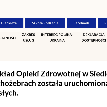
E-ankieta
Szkoła Rodzenia
Facebook
R
ZAKRES
INTERREG POLSKA-
DEKLARACJA
UALNOŚCI
USŁUG
UKRAINA
DOSTĘPNOŚCI
kład Opieki Zdrowotnej w Siedlc
uchożebrach została uruchom
łych.